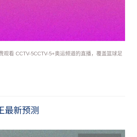
费观看 CCTV-5CCTV-5+奥运频道的直播，覆盖篮球足
国王最新预测