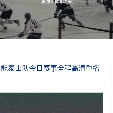
首页
体育动态
鲁能泰山队今日赛事全程高清重播