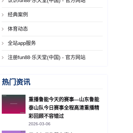
认识fun88·乐天堂(中国) - 官方网站
经典案例
体育动态
全站app服务
注册fun88·乐天堂(中国) - 官方网站
热门资讯
重播鲁能今天的赛事—山东鲁能
泰山队今日赛事全程高清重播精
彩回顾不容错过
2026-03-06