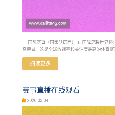
一 国际赛事（国家队层面） 1. 国际足联世界
高荣誉。这是全球收视率和关注度最高的体育赛事。 2
阅读更多
赛事直播在线观看
2026-03-04