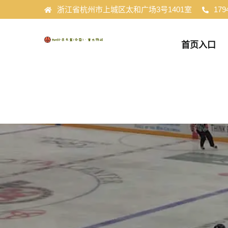
浙江省杭州市上城区太和广场3号1401室
179
首页入口