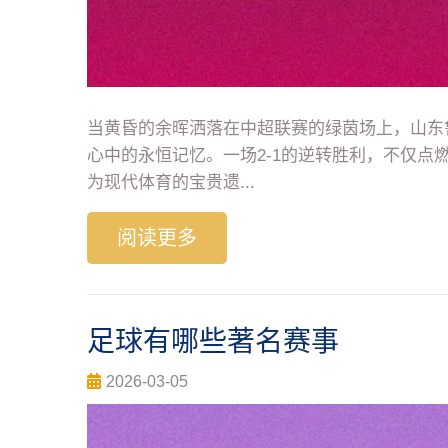
当黄昏的余晖洒落在中超联赛的绿茵场上，山东
心中的永恒记忆。一场2-1的逆转胜利，不仅
为现代体育的宝贵遗...
阅读更多
足球有哪些著名赛事
2026-03-05